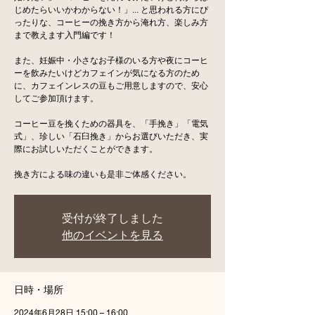
じめたらいいかわからない！」... と思われる方にぴ
ったりな、コーヒーの挽き方から淹れ方、楽しみ方
まで教えます入門編です！
また、妊娠中・小さなお子様のいる方や夜にコーヒ
ーを飲みたいけどカフェインが気になる方のため
に、カフェインレスの豆もご用意しますので、安心
してご参加頂けます。
コーヒー豆を挽くための器具を、「手挽き」「電気
式」、珍しい「石臼挽き」からお選びいただき、実
際にお試しいただくことができます。
挽き方による味の違いも是非ご体感ください。
受付が終了しました
他のイベントを見る
日時・場所
2024年6月28日 15:00 – 16:00