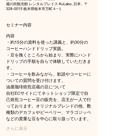
蔵の街観光館 レンタルプレイス KuLabo, 日本、〒
328-0015 栃木県栃木市万町４−１
セミナー内容
内容
・約15分の資料を使った講義と、約30分の
コーヒーハンドドリップ実践。
・豆を挽くところから始まり、実際にハンド
ドリップの手順を自らで体験していただきま
す。
・コーヒーを飲みながら、歓談やコーヒーに
ついての質問を受け付けます。
油屋珈琲焙煎店蔵の豆について
自社ECサイトにてネットショップ限定で自
己焙煎コーヒー豆の販売を、店主が一人で行
っております。オリジナルブレンドの他、数
種類のデカフェやピーベリー、マラゴジッペ
などの貴重な豆を中心に取り扱っています。
さらに表示