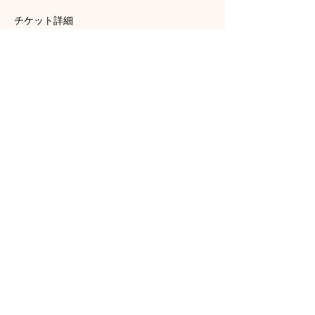
チケット詳細
販売終了
チケットの種類
コーヒードリップ体験 通常4,000円を
特別料金
詳細を見る
価格
￥1,000
ホーム
|
個人情報の取り扱い
|
レンタルスペース利
用規約
|
お問い合わせ
運営：
ベビカム株式会社