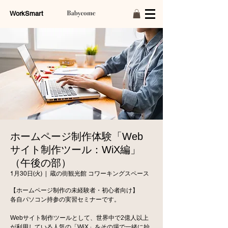
WorkSmart
ホームページ制作体験「Web
サイト制作ツール：WiX編」
（午後の部）
1月30日(火)
  |  
蔵の街観光館 コワーキングスペース
【ホームページ制作の未経験者・初心者向け】
各自パソコン持参の実習セミナーです。
Webサイト制作ツールとして、世界中で2億人以上
が利用している人気の「WiX」をその場で一緒に始