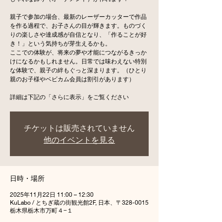
親子で参加の場合、最新のレーザーカッターで作品
を作る過程で、お子さんの目が輝きます。ものづく
りの楽しさや達成感が自信となり、「作ることが好
き！」という気持ちが芽生えるかも。
ここでの体験が、将来の夢や才能につながるきっか
けになるかもしれません。日常では味わえない特別
な体験で、親子の絆もぐっと深まります。（ひとり
親のお子様やベビカム会員は割引があります）
詳細は下記の「さらに表示」をご覧ください
チケットは販売されていません
他のイベントを見る
日時・場所
2025年11月22日 11:00 – 12:30
KuLabo / とちぎ蔵の街観光館2F, 日本、〒328-0015
栃木県栃木市万町４−１